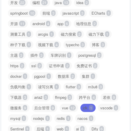
开发
22
编程
21
java
13
idea
2
springboot
10
前端
3
javascript
3
ECharts
1
开源
11
android
4
app
6
地理信息
2
测量工具
1
arcgis
1
磁力搜索
2
磁力下载
1
种子下载
1
视频下载
4
typecho
3
博客
3
主题
3
插件
3
车牌识别
1
postgresql
2
https
2
ssl
2
证书申请
2
免费证书
2
docker
1
pgpool
1
数据库
2
集群
1
负载均衡
1
读写分离
1
flutter
3
m3u8
3
下载器
3
aria2
3
ffmpeg
3
跨平台
4
若依
9
微服务
9
后台管理
9
vue
12
jdk
1
vscode
1
mysql
1
nodejs
1
redis
1
nacos
1
Sentinel
1
后端
1
web
1
ai
6
Dify
6