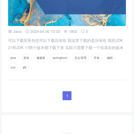
Java
2024-04-30 10:33
1803
0
可以下载安装包也可以下载压缩包 我这里下载的是压缩包 我把JDK
21和JDK 17两个版本都下载下来 实际只需要下载一个你喜欢的版本
就好 然后选择一个目录新建一个JAVA文件夹 把解压出来的JDK 21
java
若依
微服务
springboot
后台管理
开发
编程
和JDK 17放进去
vue
jdk
1